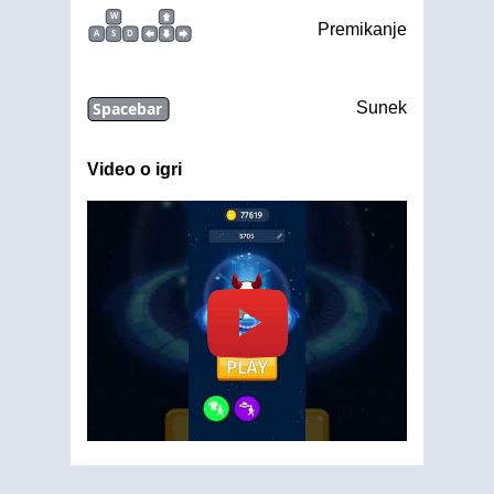
W
Premikanje
A
S
D
Spacebar
Sunek
Video o igri