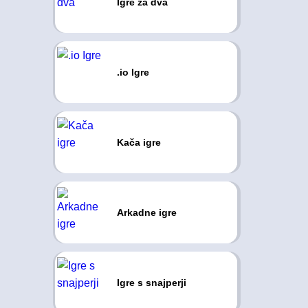
Igre za dva
.io Igre
Kača igre
Arkadne igre
Igre s snajperji