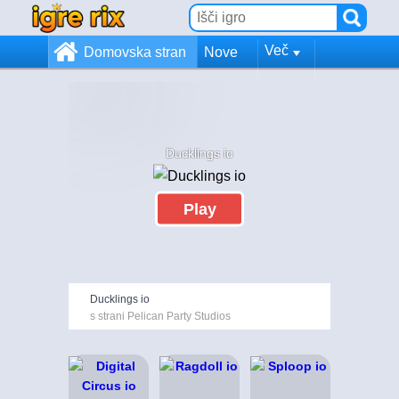
Več
Domovska stran
Nove
Ducklings io
Play
Ducklings io
s strani Pelican Party Studios