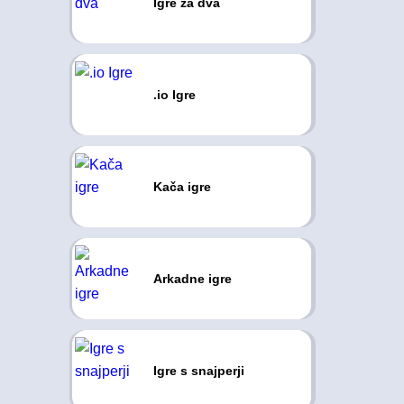
Igre za dva
.io Igre
Kača igre
Arkadne igre
Igre s snajperji