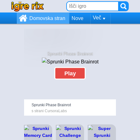
Več
Domovska stran
Nove
Sprunki Phase Brainrot
Play
Sprunki Phase Brainrot
s strani CursoraLabs