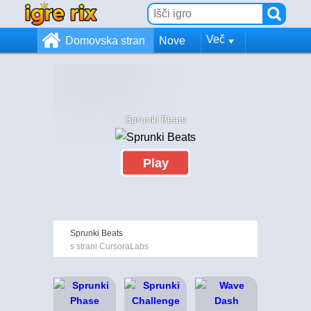
Več
Domovska stran
Nove
Sprunki Beats
Play
Sprunki Beats
s strani CursoraLabs