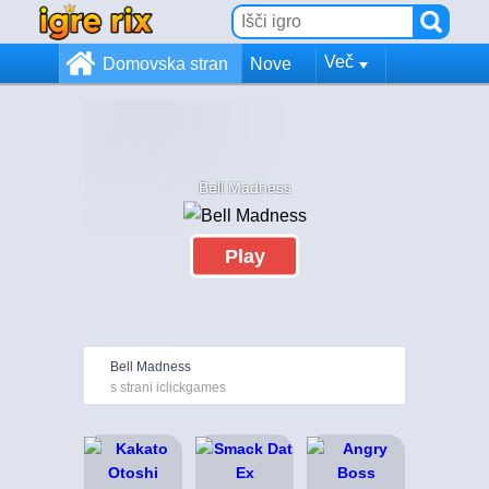
Več
Domovska stran
Nove
Bell Madness
Play
Bell Madness
s strani iclickgames