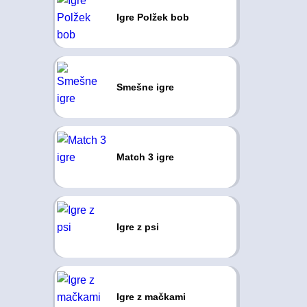
Igre Polžek bob
Smešne igre
Match 3 igre
Igre z psi
Igre z mačkami