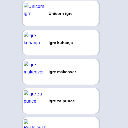
Unicorn igre
Igre kuhanja
Igre makeover
Igre za punce