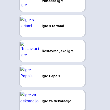
Princese igre
Igre s tortami
Restavracijske igre
Igre Papa's
Igre za dekoracijo