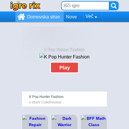
Več
Domovska stran
Nove
K Pop Hunter Fashion
Play
K Pop Hunter Fashion
s strani Cutedressup