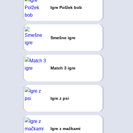
Igre Polžek bob
Smešne igre
Match 3 igre
Igre z psi
Igre z mačkami