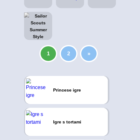
1
2
»
Princese igre
Igre s tortami