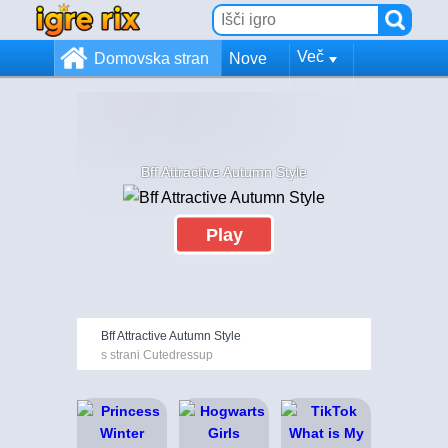
Več
Domovska stran
Nove
Bff Attractive Autumn Style
Play
Bff Attractive Autumn Style
s strani Cutedressup