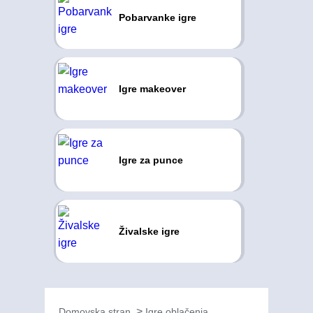
Pobarvanke igre
Igre makeover
Igre za punce
Živalske igre
Domovska stran
Igre oblačenja