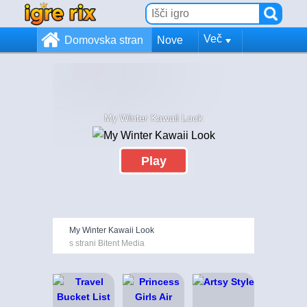
Več
Domovska stran
Nove
My Winter Kawaii Look
Play
My Winter Kawaii Look
s strani Bitent Media