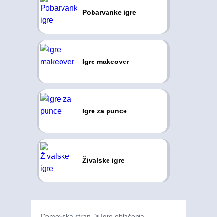
Pobarvanke igre
Igre makeover
Igre za punce
Živalske igre
Domovska stran
Igre oblačenja