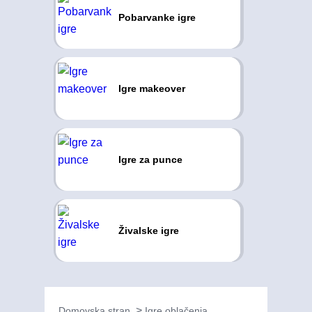
Pobarvanke igre
Igre makeover
Igre za punce
Živalske igre
Domovska stran
Igre oblačenja