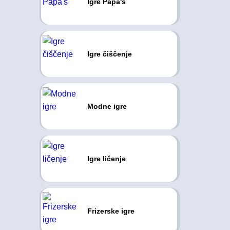
Igre Papa's
Igre čiščenje
Modne igre
Igre ličenje
Frizerske igre