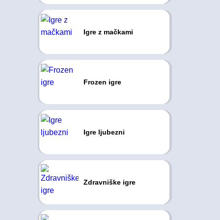
Igre z mačkami
Frozen igre
Igre ljubezni
Zdravniške igre