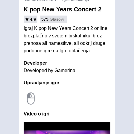
K pop New Years Concert 2
575
Glasovi
4.9
Igraj K pop New Years Concert 2 online
brezplačno v svojem brskalniku, brez
prenosa ali namestitve, ali odkrij druge
podobne igre na Igre oblačenja.
Developer
Developed by Gamerina
Upravljanje igre
Video o igri