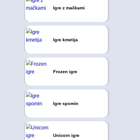
Igre z mačkami
Igre kmetija
Frozen igre
Igre spomin
Unicorn igre