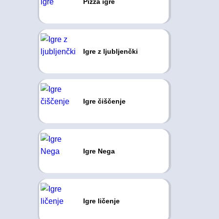
Pizza igre
Igre z ljubljenčki
Igre čiščenje
Igre Nega
Igre ličenje