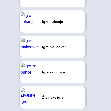
Igre kuhanja
Igre makeover
Igre za punce
Živalske igre