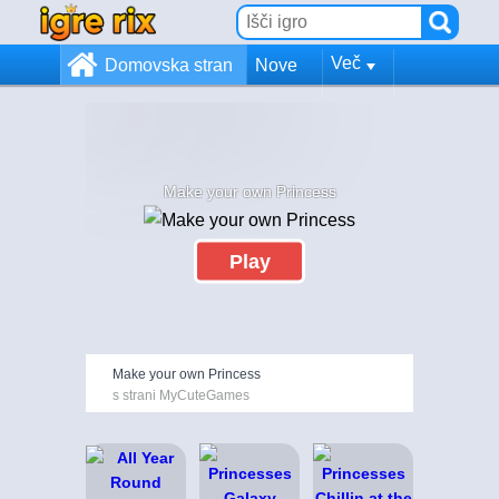
Več
Domovska stran
Nove
Make your own Princess
Play
Make your own Princess
s strani MyCuteGames