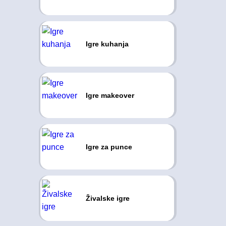
Igre kuhanja
Igre makeover
Igre za punce
Živalske igre