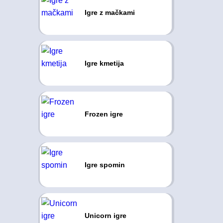
Igre z mačkami
Igre kmetija
Frozen igre
Igre spomin
Unicorn igre