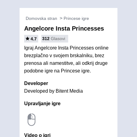
Domovska stran
Princese igre
Angelcore Insta Princesses
312
Glasovi
4.7
Igraj Angelcore Insta Princesses online
brezplačno v svojem brskalniku, brez
prenosa ali namestitve, ali odkrij druge
podobne igre na Princese igre.
Developer
Developed by Bitent Media
Upravljanje igre
Video o igri