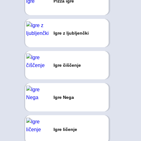
Pizza igre
Igre z ljubljenčki
Igre čiščenje
Igre Nega
Igre ličenje