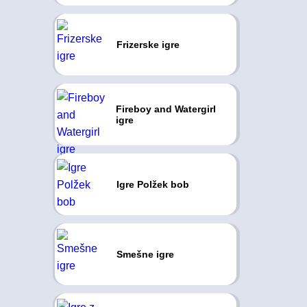
Frizerske igre
Fireboy and Watergirl
igre
Igre Polžek bob
Smešne igre