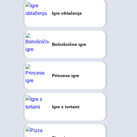
Igre oblačenja
Bolnišnične igre
Princese igre
Igre s tortami