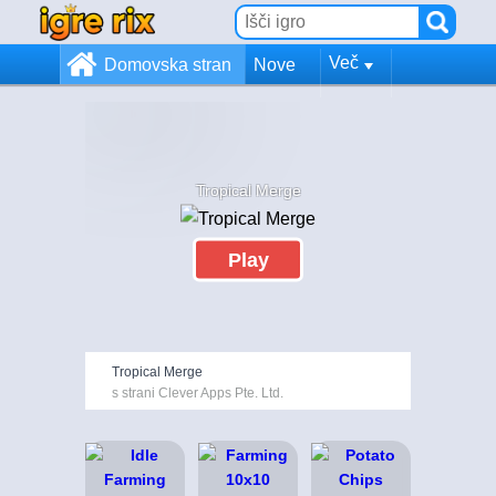
Več
Domovska stran
Nove
Tropical Merge
Play
Tropical Merge
s strani Clever Apps Pte. Ltd.