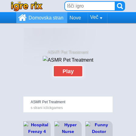
Več
Domovska stran
Nove
ASMR Pet Treatment
Play
ASMR Pet Treatment
s strani iclickgames