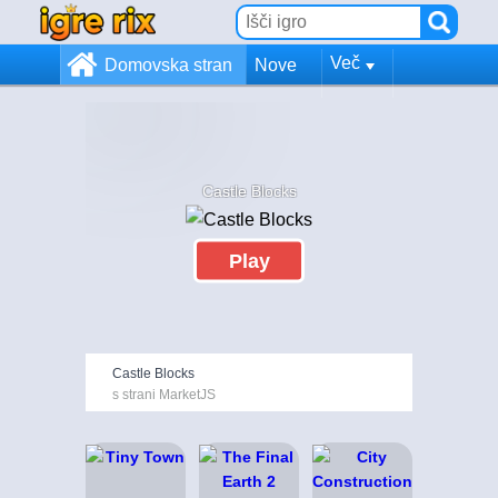
Več
Domovska stran
Nove
Castle Blocks
Play
Castle Blocks
s strani MarketJS