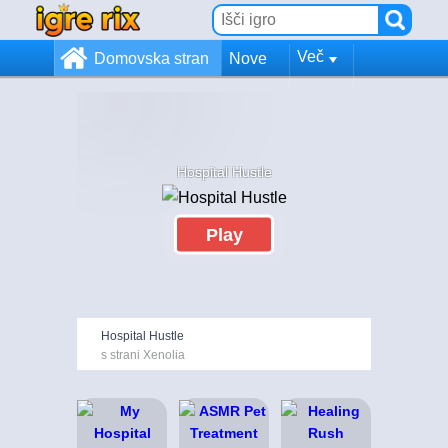
Več
Domovska stran
Nove
Hospital Hustle
Play
Hospital Hustle
s strani Xenolia