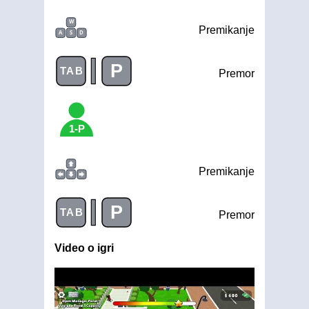
W
Premikanje
A
S
D
|
P
TAB
Premor
1-P
Premikanje
|
P
TAB
Premor
Video o igri