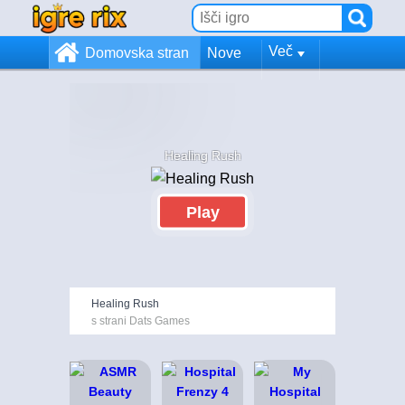
Več
Domovska stran
Nove
Healing Rush
Play
Healing Rush
s strani Dats Games