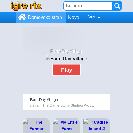
Več
Domovska stran
Nove
Farm Day Village
Play
Farm Day Village
s strani The Game Storm Studios Pvt Ltd