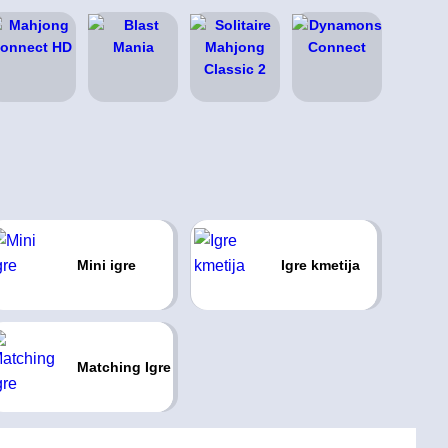
Mini igre
Igre kmetija
Matching Igre