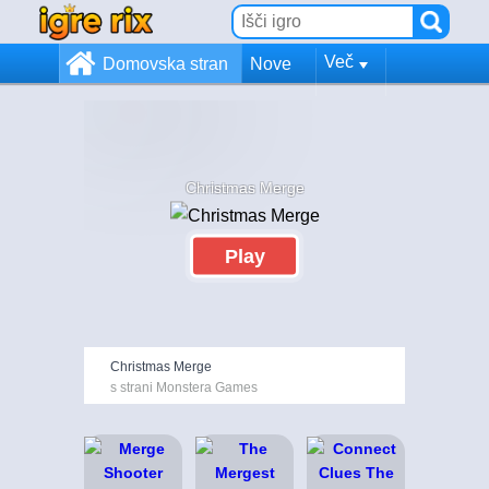
Več
Domovska stran
Nove
Christmas Merge
Play
Christmas Merge
s strani Monstera Games