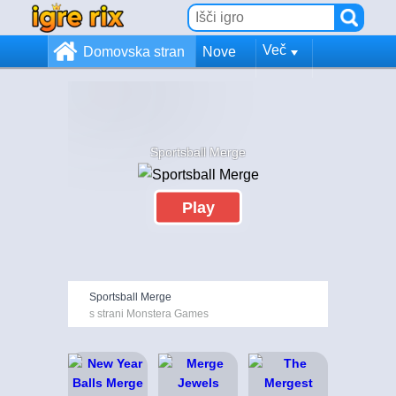
Več
Domovska stran
Nove
Sportsball Merge
Play
Sportsball Merge
s strani Monstera Games