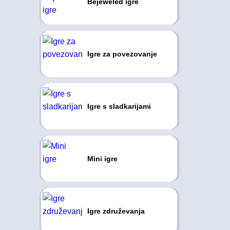
Bejeweled igre
Igre za povezovanje
Igre s sladkarijami
Mini igre
Igre združevanja