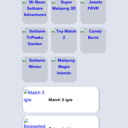
Match 3 igre