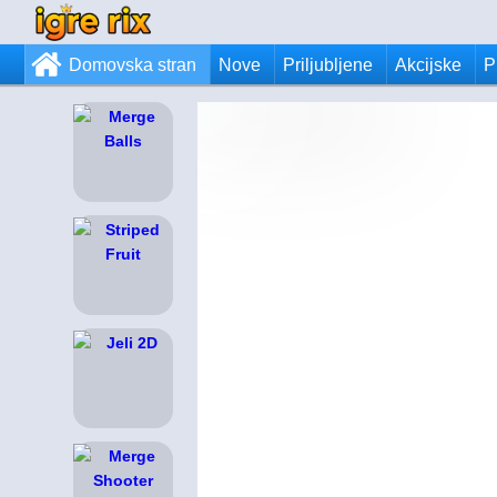
Domovska stran
Nove
Priljubljene
Akcijske
P