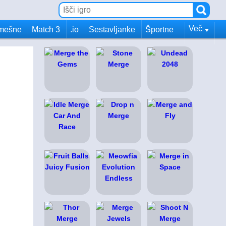
Več
mešne
Match 3
.io
Sestavljanke
Športne