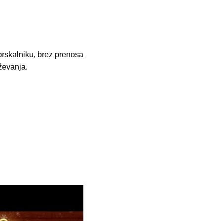
brskalniku, brez prenosa
uževanja.