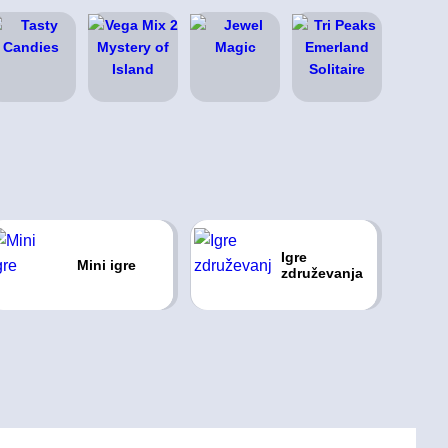
Igre
Mini igre
združevanja