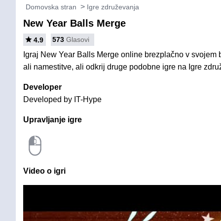
Domovska stran
Igre združevanja
New Year Balls Merge
573
Glasovi
4.9
Igraj New Year Balls Merge online brezplačno v svojem 
ali namestitve, ali odkrij druge podobne igre na Igre zdr
Developer
Developed by IT-Hype
Upravljanje igre
Video o igri