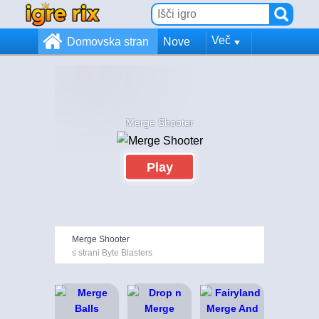
Več
Domovska stran
Nove
Merge Shooter
Play
Merge Shooter
s strani Byte Blasters