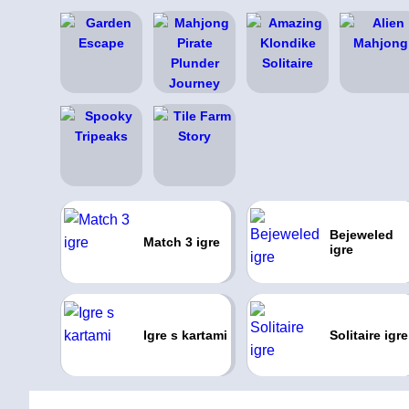
Bejeweled
Match 3 igre
igre
Igre s kartami
Solitaire igre