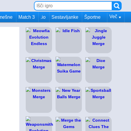
Več
mešne
Match 3
.io
Sestavljanke
Športne