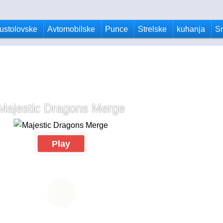
ustolovske
Avtomobilske
Punce
Strelske
kuhanja
S
Majestic Dragons Merge
Play