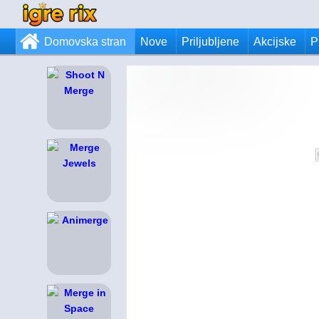
Domovska stran
Nove
Priljubljene
Akcijske
P