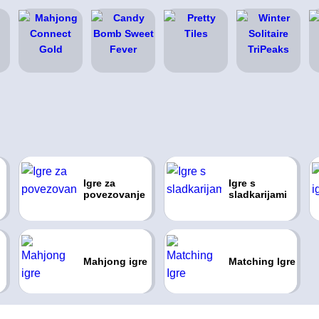
Igre za
Igre s
povezovanje
sladkarijami
Mahjong igre
Matching Igre