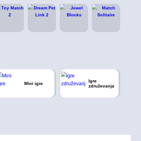
Igre
Mini igre
združevanja