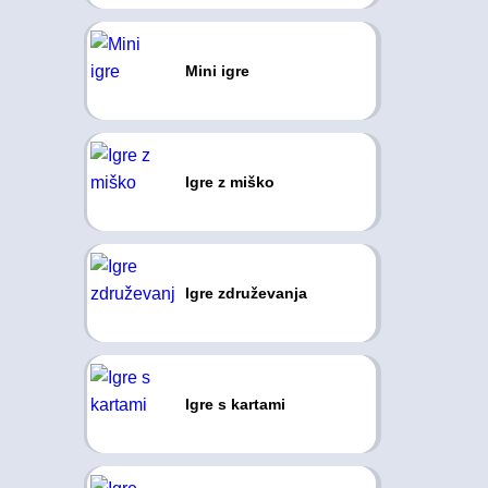
Mini igre
Igre z miško
Igre združevanja
Igre s kartami