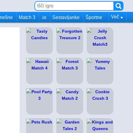
Več
mešne
Match 3
.io
Sestavljanke
Športne