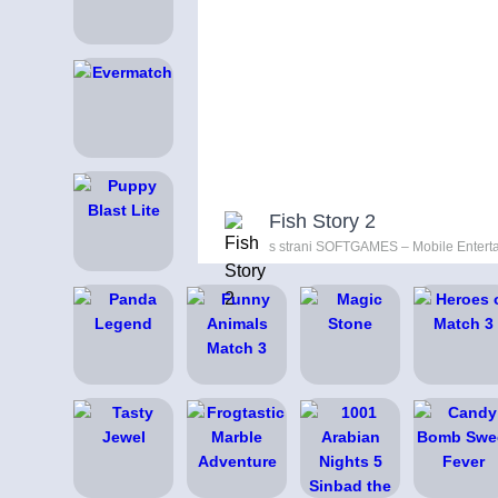
Fish Story 2
s strani SOFTGAMES – Mobile Entert