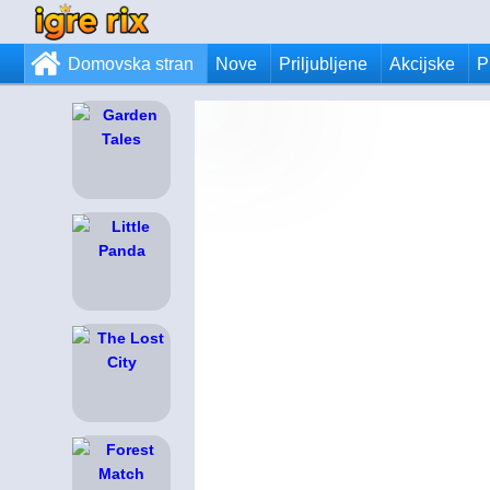
Domovska stran
Nove
Priljubljene
Akcijske
P