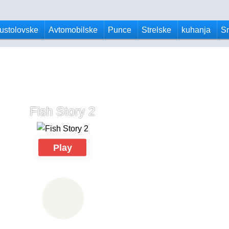
ustolovske
Avtomobilske
Punce
Strelske
kuhanja
S
Fish Story 2
Play