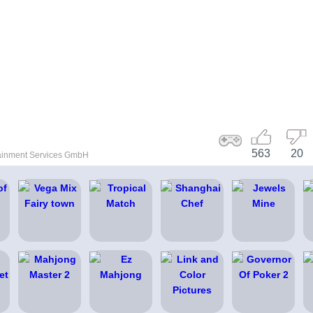
563
20
ainment Services GmbH