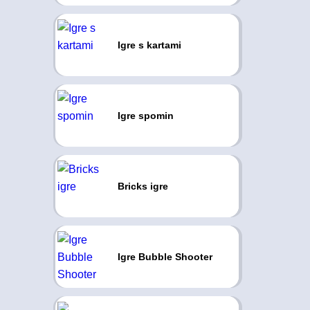
Igre s kartami
Igre spomin
Bricks igre
Igre Bubble Shooter