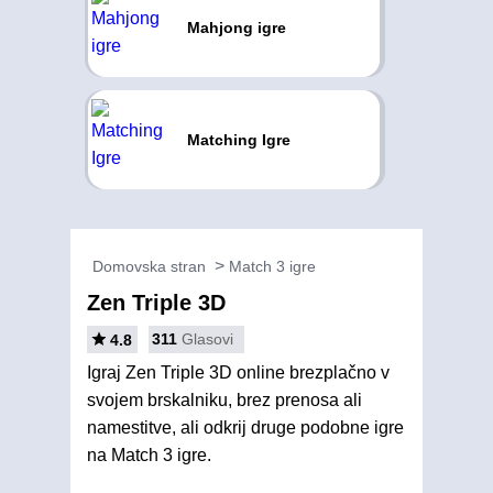
Mahjong igre
Matching Igre
Domovska stran
Match 3 igre
Zen Triple 3D
311
Glasovi
4.8
Igraj Zen Triple 3D online brezplačno v
svojem brskalniku, brez prenosa ali
namestitve, ali odkrij druge podobne igre
na Match 3 igre.