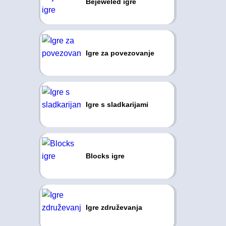
Bejeweled igre
Igre za povezovanje
Igre s sladkarijami
Blocks igre
Igre združevanja