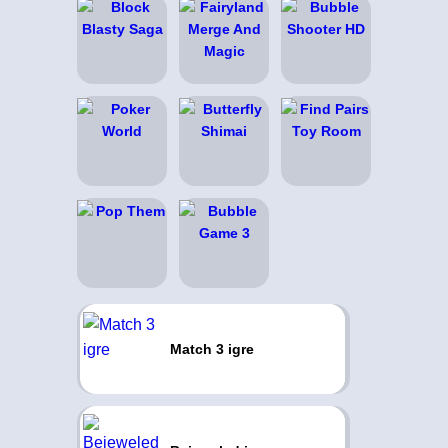
Match 3 igre