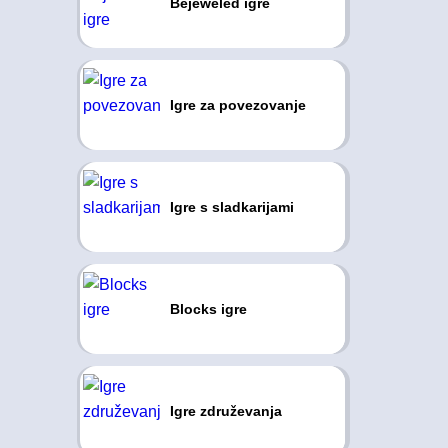
Bejeweled igre
Igre za povezovanje
Igre s sladkarijami
Blocks igre
Igre združevanja