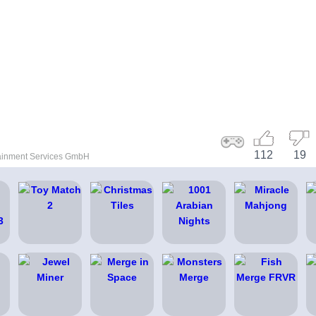
112
19
ainment Services GmbH