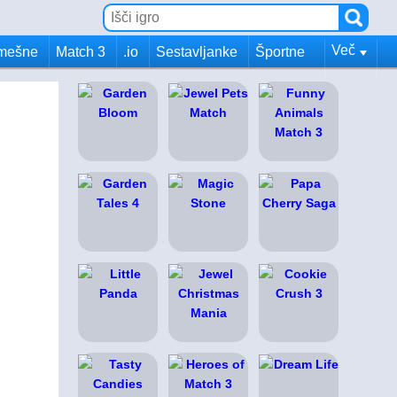
Več
mešne
Match 3
.io
Sestavljanke
Športne