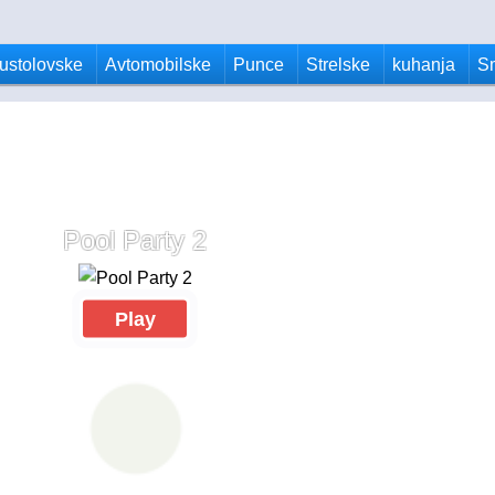
ustolovske
Avtomobilske
Punce
Strelske
kuhanja
S
Pool Party 2
Play