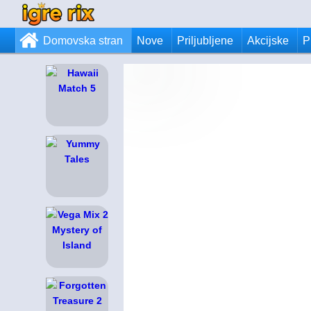
Domovska stran
Nove
Priljubljene
Akcijske
P