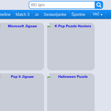
Več
mešne
Match 3
.io
Sestavljanke
Športne