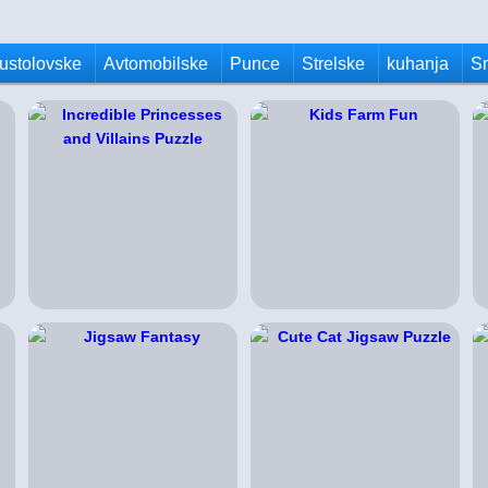
ustolovske
Avtomobilske
Punce
Strelske
kuhanja
S