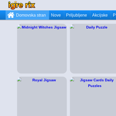
Domovska stran
Nove
Priljubljene
Akcijske
P