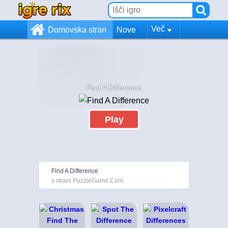
Več
Domovska stran
Nove
Find A Difference
Play
Find A Difference
s strani PuzzleGame.Com