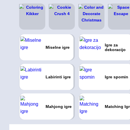
Igre za
Miselne igre
dekoracijo
Labirinti igre
Igre spomin
Mahjong igre
Matching Igr