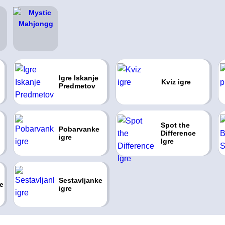
Igre Iskanje
Kviz igre
Predmetov
Spot the
Pobarvanke
Difference
igre
Igre
Sestavljanke
e
igre