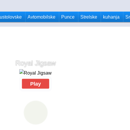
ustolovske
Avtomobilske
Punce
Strelske
kuhanja
S
Royal Jigsaw
Play