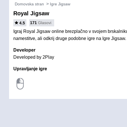
Domovska stran
Igre Jigsaw
Royal Jigsaw
171
Glasovi
4.5
Igraj Royal Jigsaw online brezplačno v svojem brskalniku
namestitve, ali odkrij druge podobne igre na Igre Jigsaw.
Developer
Developed by 2Play
Upravljanje igre