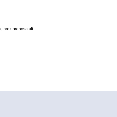
, brez prenosa ali