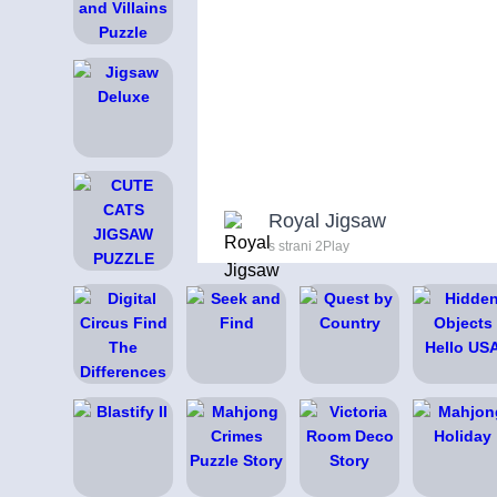
Royal Jigsaw
s strani 2Play