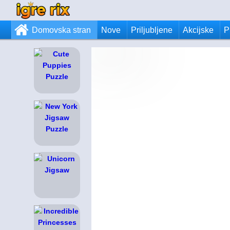
Domovska stran
Nove
Priljubljene
Akcijske
P