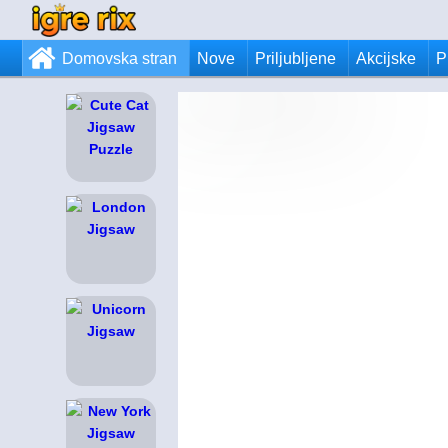
Domovska stran
Nove
Priljubljene
Akcijske
P