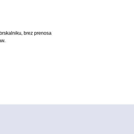
brskalniku, brez prenosa
aw.