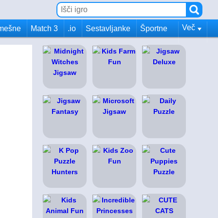
Več
mešne
Match 3
.io
Sestavljanke
Športne