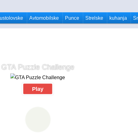
ustolovske
Avtomobilske
Punce
Strelske
kuhanja
S
GTA Puzzle Challenge
Play