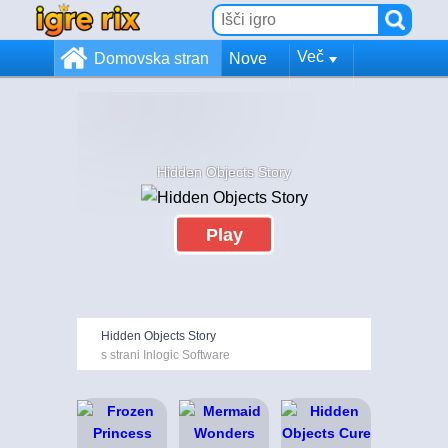
Več
Domovska stran
Nove
Hidden Objects Story
Play
Hidden Objects Story
s strani Inlogic Software