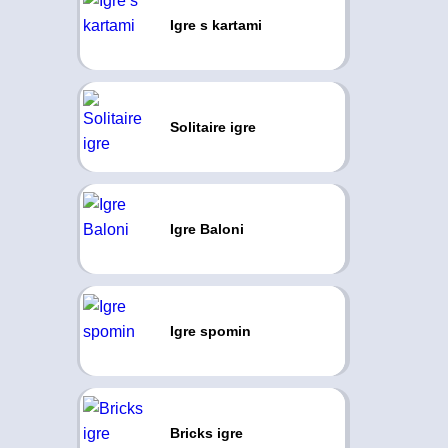
Igre s kartami
Solitaire igre
Igre Baloni
Igre spomin
Bricks igre