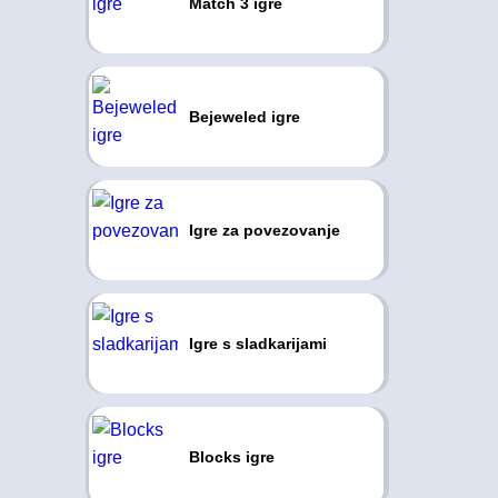
Match 3 igre
Bejeweled igre
Igre za povezovanje
Igre s sladkarijami
Blocks igre