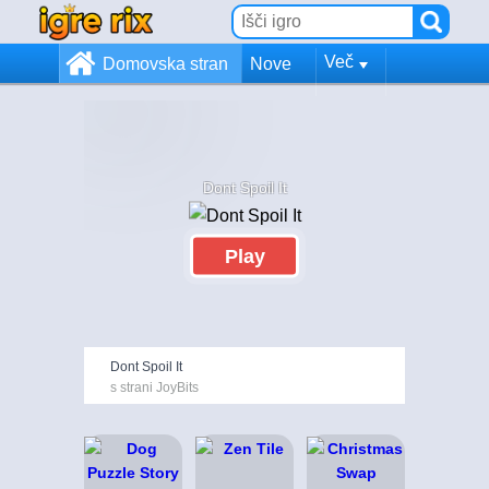
Več
Domovska stran
Nove
Dont Spoil It
Play
Dont Spoil It
s strani JoyBits