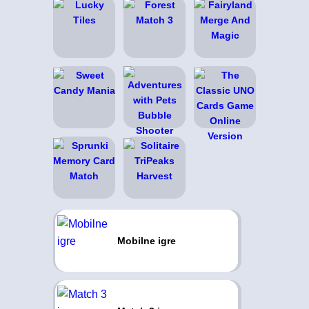
Mobilne igre