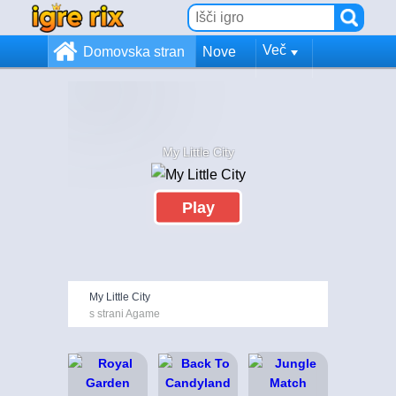
Več
Domovska stran
Nove
My Little City
Play
My Little City
s strani Agame