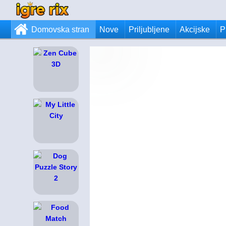
Domovska stran
Nove
Priljubljene
Akcijske
P