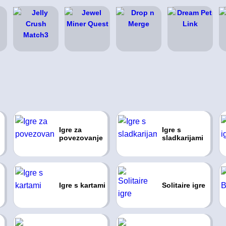
Igre za
Igre s
povezovanje
sladkarijami
Igre s kartami
Solitaire igre