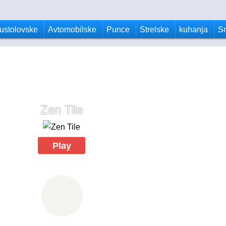
ustolovske
Avtomobilske
Punce
Strelske
kuhanja
S
Zen Tile
Play