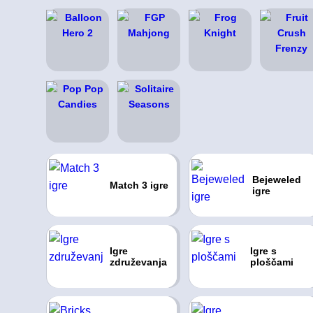
Bejeweled
Match 3 igre
igre
Igre
Igre s
združevanja
ploščami