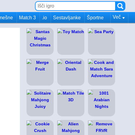
Več
mešne
Match 3
.io
Sestavljanke
Športne