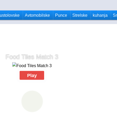
ustolovske
Avtomobilske
Punce
Strelske
kuhanja
S
Food Tiles Match 3
Play