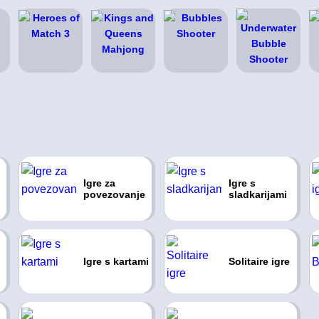
Igre za
Igre s
povezovanje
sladkarijami
Igre s kartami
Solitaire igre