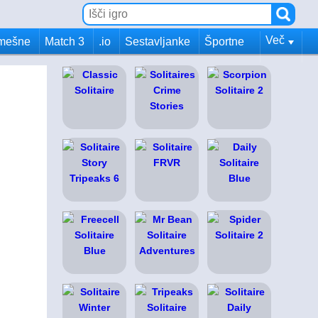
Več
mešne
Match 3
.io
Sestavljanke
Športne