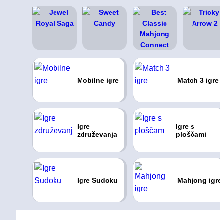
Mobilne igre
Match 3 igre
Igre
Igre s
združevanja
ploščami
Igre Sudoku
Mahjong igr