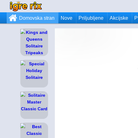
Domovska stran
Nove
Priljubljene
Akcijske
P