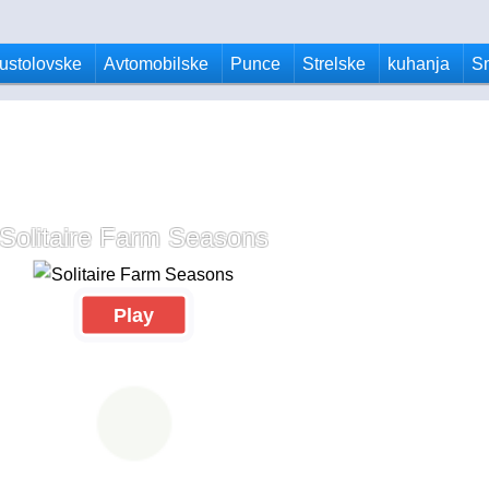
ustolovske
Avtomobilske
Punce
Strelske
kuhanja
S
Solitaire Farm Seasons
Play