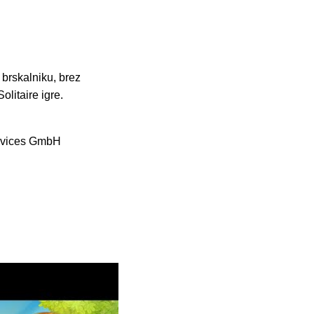
 brskalniku, brez
olitaire igre.
rvices GmbH