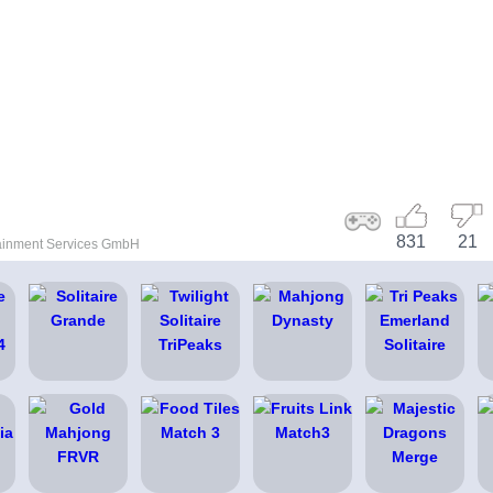
831
21
ainment Services GmbH