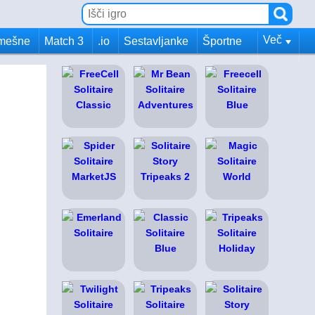
Več
mešne
Match 3
.io
Sestavljanke
Športne