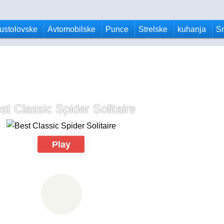
ustolovske
Avtomobilske
Punce
Strelske
kuhanja
S
st Classic Spider Solitaire
Play