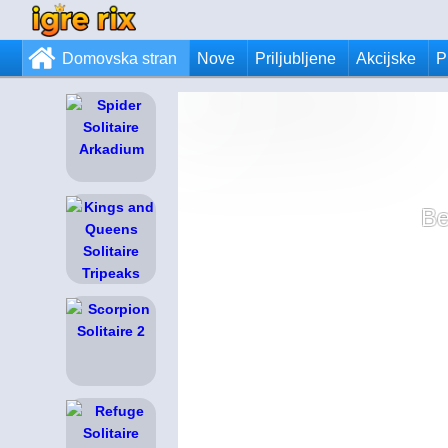
Domovska stran
Nove
Priljubljene
Akcijske
P
Be