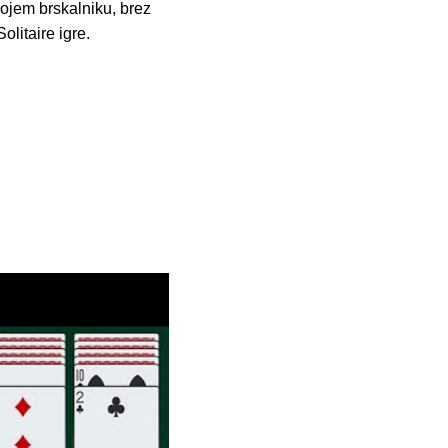
vojem brskalniku, brez
olitaire igre.