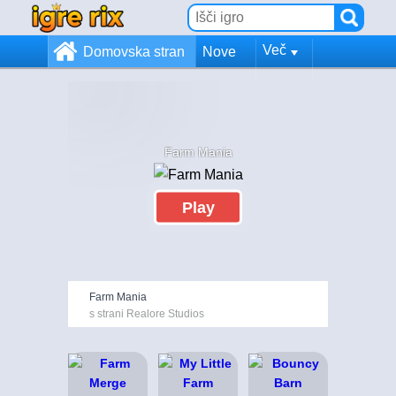
Več
Domovska stran
Nove
Farm Mania
Play
Farm Mania
s strani Realore Studios