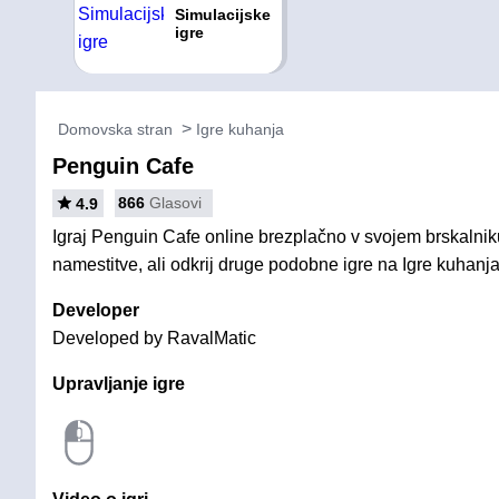
Simulacijske
igre
Domovska stran
Igre kuhanja
Penguin Cafe
866
Glasovi
4.9
Igraj Penguin Cafe online brezplačno v svojem brskalnik
namestitve, ali odkrij druge podobne igre na Igre kuhanja
Developer
Developed by RavalMatic
Upravljanje igre