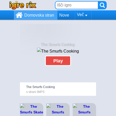
Več
Domovska stran
Nove
The Smurfs Cooking
Play
The Smurfs Cooking
s strani IMPS