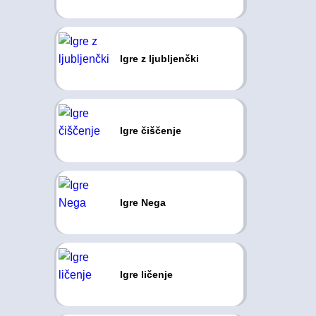
Igre z ljubljenčki
Igre čiščenje
Igre Nega
Igre ličenje