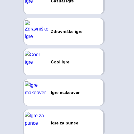
Casual igre
Zdravniške igre
Cool igre
Igre makeover
Igre za punce