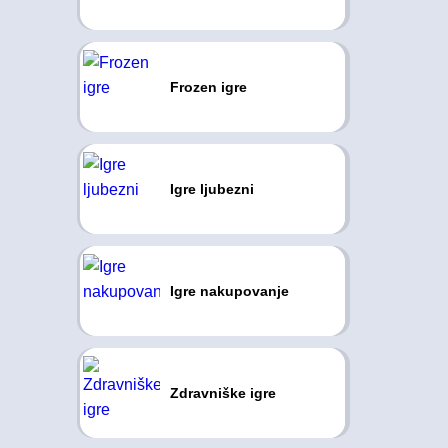
Frozen igre
Igre ljubezni
Igre nakupovanje
Zdravniške igre