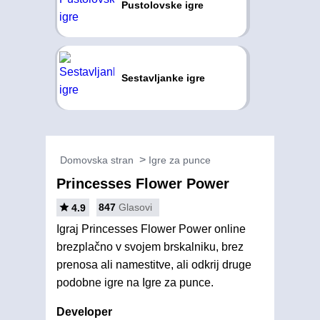
Pustolovske igre
Sestavljanke igre
Domovska stran
Igre za punce
Princesses Flower Power
847
Glasovi
4.9
Igraj Princesses Flower Power online
brezplačno v svojem brskalniku, brez
prenosa ali namestitve, ali odkrij druge
podobne igre na Igre za punce.
Developer