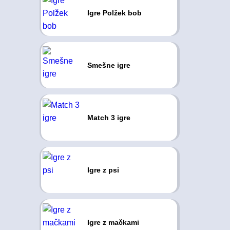
Igre Polžek bob
Smešne igre
Match 3 igre
Igre z psi
Igre z mačkami