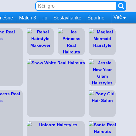
Več
mešne
Match 3
.io
Sestavljanke
Športne