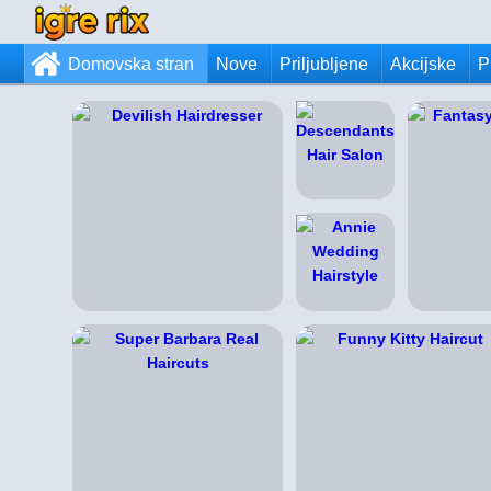
Domovska stran
Nove
Priljubljene
Akcijske
P