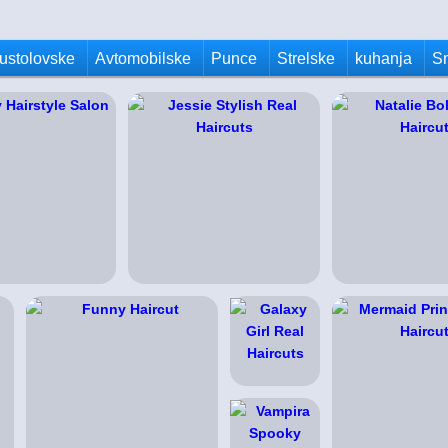
ustolovske
Avtomobilske
Punce
Strelske
kuhanja
S