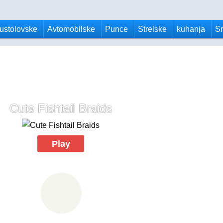
ustolovske
Avtomobilske
Punce
Strelske
kuhanja
S
Cute Fishtail Braids
Play