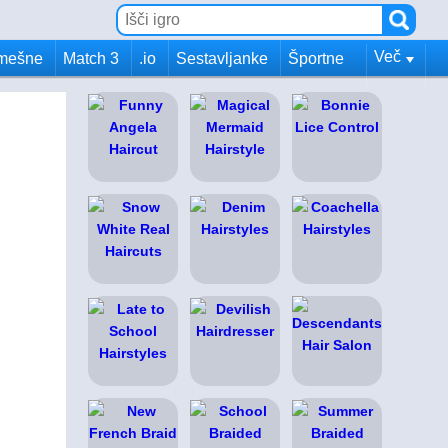
Več
mešne
Match 3
.io
Sestavljanke
Športne