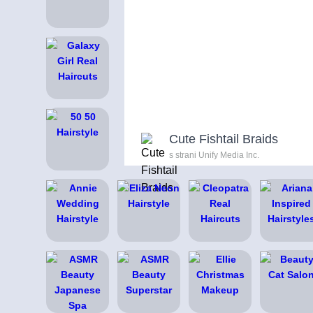
Cute Fishtail Braids
s strani Unify Media Inc.