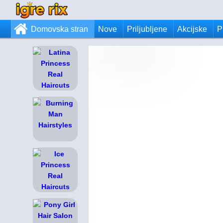
Domovska stran
Nove
Priljubljene
Akcijske
P